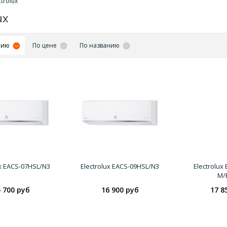
ctrolux
ux
нию
По цене
По названию
ux EACS-07HSL/N3
Electrolux EACS-09HSL/N3
Electrolux
M/
 700 руб
16 900 руб
17 8