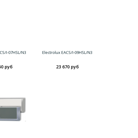
ACS/I-07HSL/N3
Electrolux EACS/I-09HSL/N3
50 руб
23 670 руб