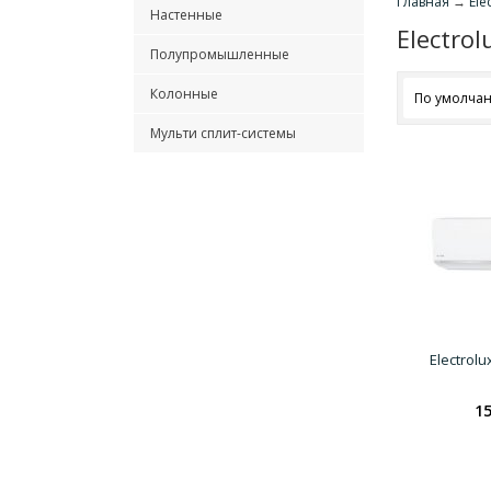
Главная
→
Ele
Настенные
Electrol
Полупромышленные
Колонные
По умолча
Мульти сплит-системы
Electrol
15