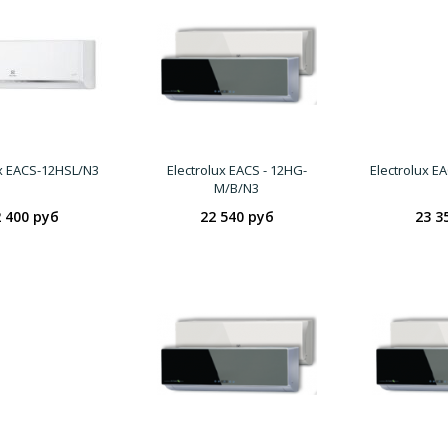
ux EACS-12HSL/N3
Electrolux EACS - 12HG-
Electrolux E
M/B/N3
 400 руб
22 540 руб
23 3