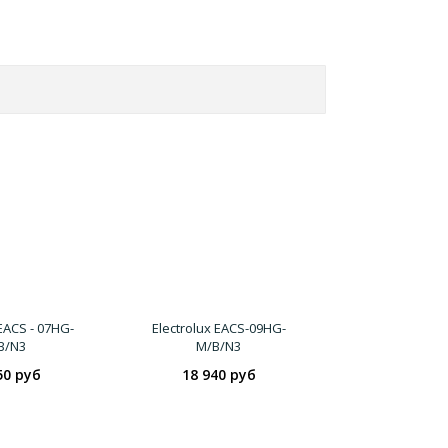
 EACS - 07HG-
Electrolux EACS-09HG-
B/N3
M/B/N3
50 руб
18 940 руб